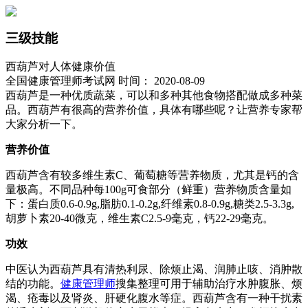
三级技能
西葫芦对人体健康价值
全国健康管理师考试网 时间： 2020-08-09
西葫芦是一种优质蔬菜，可以和多种其他食物搭配做成多种菜
品。西葫芦有很高的营养价值，具体有哪些呢？让营养专家帮
大家分析一下。
营养价值
西葫芦含有较多维生素C、葡萄糖等营养物质，尤其是钙的含
量极高。不同品种每100g可食部分（鲜重）营养物质含量如
下：蛋白质0.6-0.9g,脂肪0.1-0.2g,纤维素0.8-0.9g,糖类2.5-3.3g,
胡萝卜素20-40微克，维生素C2.5-9毫克，钙22-29毫克。
功效
中医认为西葫芦具有清热利尿、除烦止渴、润肺止咳、消肿散
结的功能。
健康管理师
搜集整理可用于辅助治疗水肿腹胀、烦
渴、疮毒以及
肾炎
、
肝硬化
腹水等症。西葫芦含有一种干扰素