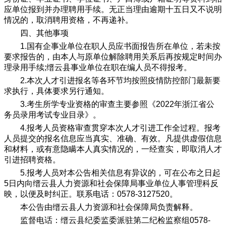
应单位报到并办理聘用手续。无正当理由逾期十五日又不说明
情况的，取消聘用资格，不再递补。
四、其他事项
1.国有企事业单位在职人员应书面报告所在单位，若未按
要求报告的，由本人与原单位解除聘用关系后再按规定时间办
理录用手续;缙云县事业单位在职在编人员不得报考。
2.本次人才引进报名等各环节均按照疫情防控部门最新要
求执行，具体要求另行通知。
3.考生所学专业资格的审查主要参照《2022年浙江省公
务员录用考试专业目录》。
4.报考人员资格审查贯穿本次人才引进工作全过程。报考
人员提交的报名信息应当真实、准确、有效。凡提供虚假信息
和材料，或有意隐瞒本人真实情况的，一经查实，即取消人才
引进招聘资格。
5.报考人员对本公告相关信息有异议的，可在公布之日起
5日内向缙云县人力资源和社会保障局事业单位人事管理科反
映，以便及时纠正。联系电话：0578-3127520。
本公告由缙云县人力资源和社会保障局负责解释。
监督电话：缙云县纪委监委派驻第二纪检监察组0578-