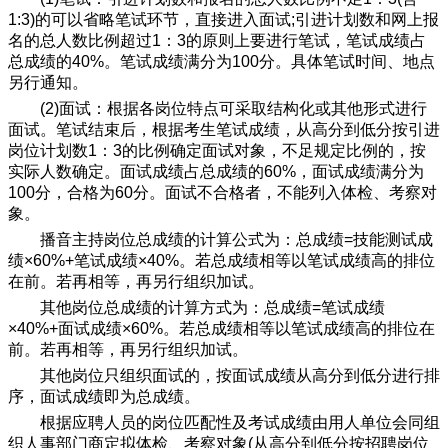
1:3)的可以省略笔试环节，直接进入面试;引进计划数和网上报
名的总人数比例超过1：3的原则上要进行笔试，笔试成绩占
总成绩的40%。笔试成绩满分为100分。具体笔试时间、地点
另行通知。
(2)面试：根据各岗位特点可采取结构化或其他形式进行
面试。笔试结束后，根据考生笔试成绩，从高分到低分按引进
岗位计划数1：3的比例确定面试对象，不足规定比例的，按
实际人数确定。面试成绩占总成绩的60%，面试成绩满分为
100分，合格为60分。面试不合格者，不能列入体检、考察对
象。
播音主持岗位总成绩的计算公式为：总成绩=技能测试成
绩×60%+笔试成绩×40%。若总成绩相等以笔试成绩高的排位
在前。若再相等，再另行组织加试。
其他岗位总成绩的计算方式为：总成绩=笔试成绩
×40%+面试成绩×60%。若总成绩相等以笔试成绩高的排位在
前。若再相等，再另行组织加试。
其他岗位只组织面试的，按面试成绩从高分到低分进行排
序，面试成绩即为总成绩。
根据应聘人员的岗位匹配性及考试成绩由用人单位会同组
织人事部门商定拟体检、考察对象(从高分到低分按招聘岗位