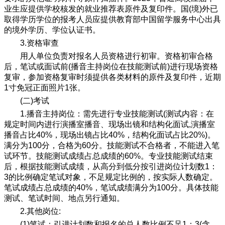
业生应提供学校核发的就业推荐表原件及复印件。国(境)外已
取得学历学位的报考人员应提供教育部中国留学服务中心出具
的境外学历、学位认证书。
3.资格审查
用人单位负责对报名人员资格进行初审。资格初审合格
后，笔试或面试前(播音主持岗位在技能测试前)进行现场资格
复审，参加资格复审时须提供各类材料的原件及复印件，近期
1寸免冠正面照片1张。
(二)考试
1.播音主持岗位：需先进行专业技能测试(测试内容：在
规定时间内进行演播室播音、现场出镜和结构化面试,演播室
播音占比40%，现场出镜占比40%，结构化面试占比20%)。
满分为100分，合格为60分。技能测试不合格者，不能进入笔
试环节。技能测试成绩占总成绩的60%。专业技能测试结束
后，根据技能测试成绩，从高分到低分按引进岗位计划数1：
3的比例确定笔试对象，不足规定比例的，按实际人数确定。
笔试成绩占总成绩的40%，笔试成绩满分为100分。具体技能
测试、笔试时间、地点另行通知。
2.其他岗位:
(1)笔试：引进计划数和报名的总人数比例不足1：3(含