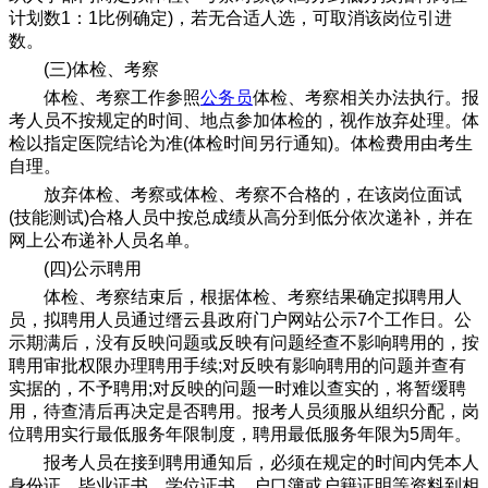
计划数1：1比例确定)，若无合适人选，可取消该岗位引进
数。
(三)体检、考察
体检、考察工作参照
公务员
体检、考察相关办法执行。报
考人员不按规定的时间、地点参加体检的，视作放弃处理。体
检以指定医院结论为准(体检时间另行通知)。体检费用由考生
自理。
放弃体检、考察或体检、考察不合格的，在该岗位面试
(技能测试)合格人员中按总成绩从高分到低分依次递补，并在
网上公布递补人员名单。
(四)公示聘用
体检、考察结束后，根据体检、考察结果确定拟聘用人
员，拟聘用人员通过缙云县政府门户网站公示7个工作日。公
示期满后，没有反映问题或反映有问题经查不影响聘用的，按
聘用审批权限办理聘用手续;对反映有影响聘用的问题并查有
实据的，不予聘用;对反映的问题一时难以查实的，将暂缓聘
用，待查清后再决定是否聘用。报考人员须服从组织分配，岗
位聘用实行最低服务年限制度，聘用最低服务年限为5周年。
报考人员在接到聘用通知后，必须在规定的时间内凭本人
身份证、毕业证书、学位证书、户口簿或户籍证明等资料到相