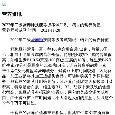
营养资讯
2022年二级营养师技能等级考试知识：豌豆的营养价值
营养师考试网 时间： 2021-11-28
2022年二级
营养师
技能等级考试知识：豌豆的营养价值
鲜豌豆的营养丰富，每100克含蛋白质7.2克，热量80千
卡，相当于同量豆腐的营养价值。特别是B族维生素的含量很
高，如维生素B1(0.54毫克/100克)是豆腐的18倍，维生素B2和
维生素PP分别是豆腐的2.5倍和14倍，还有较多的胡萝卜素、
维生素C及无机盐等营养成分。鲜豌豆上市时间较短，因此食
品 加工业是将其加工成罐头食品，可随时购买作为原料配
餐。鲜豌豆的嫩茎叶叫豌豆苗，其营养价值比绝大多数绿叶菜
都高，特别是蛋白质、维生素B1、B2、胡萝卜素及铁的含量
都很高。豌豆苗具有强烈的清香味，用它做菜或烧汤美味可
口。由于豌豆苗上市时间短，不太引起人们的注意，所以这个
季节千万不可错过。
干豌豆的营养价值和蚕豆相似，但其维生素B1在所有食