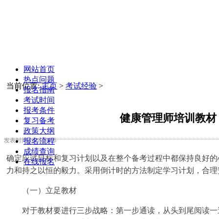
网站首页
热点问题
当前位置:
主页
>
考试经验
>
报名指南
考试时间
报考条件
健康管理师培训教材
复习备考
政策大纲
报名流程
发表时间:2020-10-06
成绩查询
确定应试目标和复习计划以及在整个备考过程中都保持良好的
在线报名
力和持之以恒的毅力。采用倒计时的方法制定学习计划，合理
（一）立足教材
对于教材要进行三步战略：第一步通读，从头到尾阅读一遍