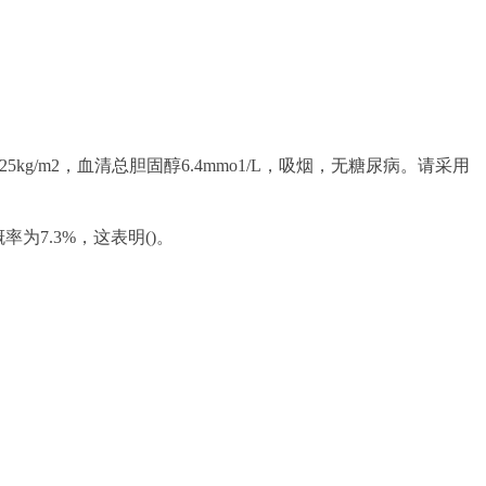
数25kg/m2，血清总胆固醇6.4mmo1/L，吸烟，无糖尿病。请采用
为7.3%，这表明()。