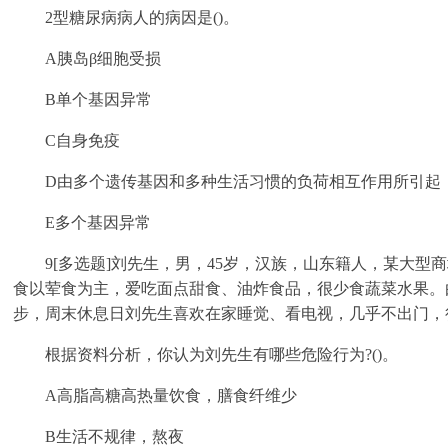
2型糖尿病病人的病因是()。
A胰岛β细胞受损
B单个基因异常
C自身免疫
D由多个遗传基因和多种生活习惯的负荷相互作用所引起
E多个基因异常
9[多选题]刘先生，男，45岁，汉族，山东籍人，某大型商场市
食以荤食为主，爱吃面点甜食、油炸食品，很少食蔬菜水果。
步，周末休息日刘先生喜欢在家睡觉、看电视，几乎不出门，
根据资料分析，你认为刘先生有哪些危险行为?()。
A高脂高糖高热量饮食，膳食纤维少
B生活不规律，熬夜