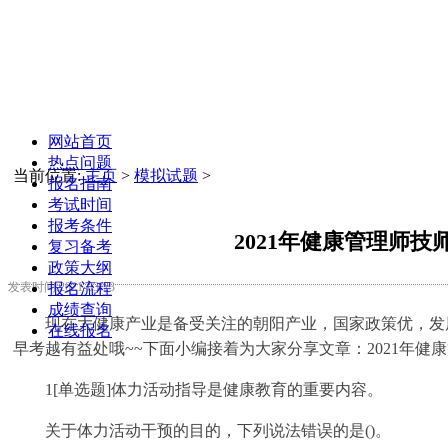
网站首页
热点问题
当前位置:
主页
>
模拟试题
>
报名指南
考试时间
报考条件
2021年健康管理师
复习备考
政策大纲
报名流程
发表时间:2021-03-23
成绩查询
现在大健康产业是备受关注的朝阳产业，国家政策优，发
在线报名
早考越有益处哦~~下面小编接着为大家分享文章：2021年
1[单选题]体力活动指导是健康教育的重要内容。
关于体力活动干预的目的，下列说法错误的是()。