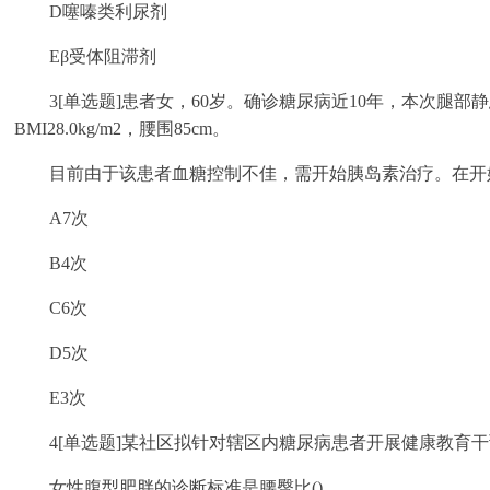
D噻嗪类利尿剂
Eβ受体阻滞剂
3[单选题]患者女，60岁。确诊糖尿病近10年，本次腿部静
BMI28.0kg/m2，腰围85cm。
目前由于该患者血糖控制不佳，需开始胰岛素治疗。在开始
A7次
B4次
C6次
D5次
E3次
4[单选题]某社区拟针对辖区内糖尿病患者开展健康教育
女性腹型肥胖的诊断标准是腰臀比()