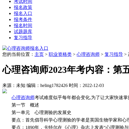
考试时间
报名政策
报名入口
报考条件
报名时间
试题题库
复习指导
您的当前位置：
主页
>
职业资格类
>
心理咨询师
>
复习指导
>
心理咨询师2023年考内容：第
来源：未知
编辑：heling1782426
时间：2022-12-03
心理咨询师
考试难度似乎每年都会变化,为了让大家快速掌握
第一节 概述
第一单元 心理测验的发展史
要点：首先倡导科学心理测验的学者是英国生物学家和心理学家高尔
要点：1890年，卡特尔在《心理》杂志上发表“心理测验