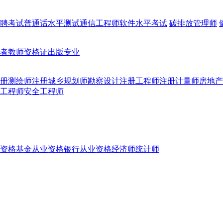
聘考试
普通话水平测试
通信工程师
软件水平考试
碳排放管理师
者
教师资格证
出版专业
册测绘师
注册城乡规划师
勘察设计注册工程师
注册计量师
房地产
工程师
安全工程师
资格
基金从业资格
银行从业资格
经济师
统计师