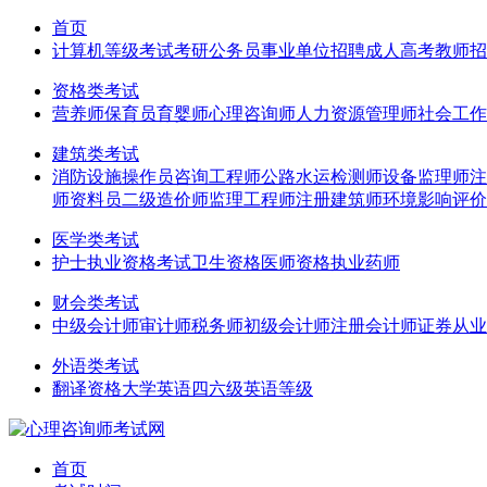
首页
计算机等级考试
考研
公务员
事业单位招聘
成人高考
教师招
资格类考试
营养师
保育员
育婴师
心理咨询师
人力资源管理师
社会工作
建筑类考试
消防设施操作员
咨询工程师
公路水运检测师
设备监理师
注
师
资料员
二级造价师
监理工程师
注册建筑师
环境影响评价
医学类考试
护士执业资格考试
卫生资格
医师资格
执业药师
财会类考试
中级会计师
审计师
税务师
初级会计师
注册会计师
证券从业
外语类考试
翻译资格
大学英语四六级
英语等级
首页