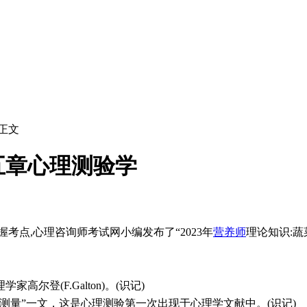
 正文
五章心理测验学
考点,心理咨询师考试网小编发布了“2023年
营养师
理论知识:蔬
登(F.Galton)。(识记)
与测量”一文，这是心理测验第一次出现于心理学文献中。(识记)