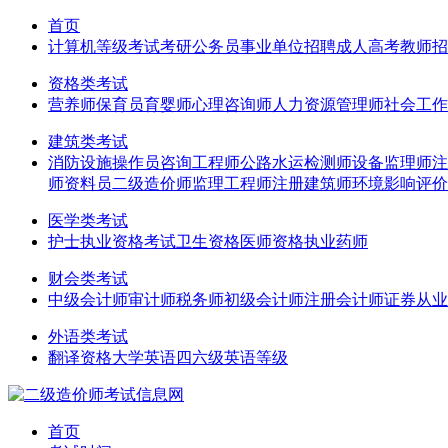
首页
计算机等级考试
考研
公务员
事业单位招聘
成人高考
教师招
资格类考试
营养师
保育员
育婴师
心理咨询师
人力资源管理师
社会工作
建筑类考试
消防设施操作员
咨询工程师
公路水运检测师
设备监理师
注
师
资料员
二级造价师
监理工程师
注册建筑师
环境影响评价
医学类考试
护士执业资格考试
卫生资格
医师资格
执业药师
财会类考试
中级会计师
审计师
税务师
初级会计师
注册会计师
证券从业
外语类考试
翻译资格
大学英语四六级
英语等级
首页