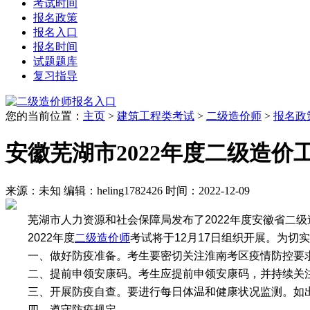
考试时间
报名政策
报名入口
报名时间
试题题库
复习指导
您的当前位置：
主页
>
建筑工程类考试
>
二级造价师
>
报名政
安徽芜湖市2022年度二级造
来源：未知
编辑：heling1782426
时间：2022-12-09
芜湖市人力资源和社会保障局发布了2022年度安徽省二
2022年度
二级造价师
考试将于12月17日组织开展。为
一、做好防疫准备。考生要密切关注淮南考区疫情防控要
二、提前申领安康码。考生应提前申领安康码，并持续关
三、开展防疫自查。要进行每日体温和健康状况监测。如
四、遵守防疫规定。