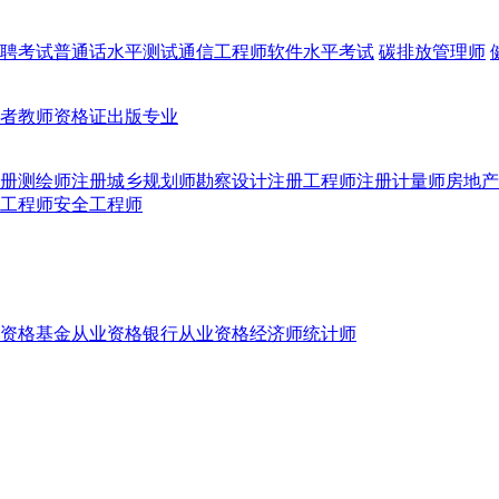
聘考试
普通话水平测试
通信工程师
软件水平考试
碳排放管理师
者
教师资格证
出版专业
册测绘师
注册城乡规划师
勘察设计注册工程师
注册计量师
房地产
工程师
安全工程师
资格
基金从业资格
银行从业资格
经济师
统计师